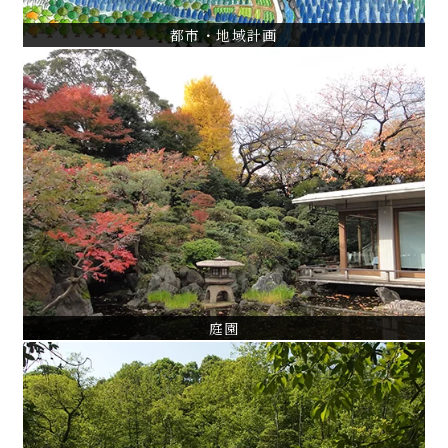
都市・地域計画
庭園
旧秋田藩主佐竹氏別邸（如斯亭）庭園修復設計・監理
港区指定名勝旧岩崎庭園保存管理計画
練馬区牧野記念庭園植生保全管理計画
VIEW ALL
庭園
文化財