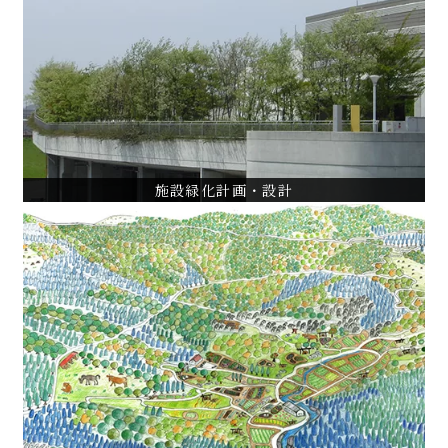
都立松沢病院環境整備計画・設計・管理監修
日本工業大学環境整備コンサルティング
パークシティ浜田山ランドスケープ計画・植栽管理指導
VIEW ALL
施設緑化計画・設計
都市・地域計画
横浜市神奈川区緑の活用調査
山形県飯豊町道の駅物産館周辺土地利用基本構想
ツシマヤマネコと共生する地域社会づくり
VIEW ALL