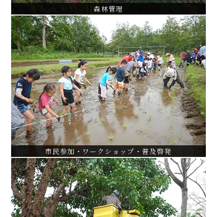
森林管理
市民参加・ワークショップ・普及啓発
水元公園水辺のさと市民参加型育成管理支援
都立公園におけるかいぼり運営
大宮公園桜守ボランティア活動支援
VIEW ALL
市民参加・ワークショップ・普及啓発
緑の管理技術・マニュアル作成
沖縄緑化樹木剪定調査