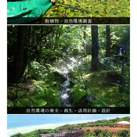
動植物・自然環境調査
自然環境の保全・再生・活用計画・設計
玉川上水及び周辺環境調査・緑地計画
当間高原リゾート高原野生生物園設計
西洋環境赤城自然観察園調査・設計
VIEW ALL
自然環境の保全・再生・活用計画・設計