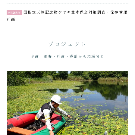
国指定天然記念物ケヤキ並木保全対策調査・保存管理
天然記念物
計画
プロジェクト
企画・調査・計画・設計から現場まで
動植物・自然環境調査
杉並区自然環境調査
那須平成の森生物多様性モニタリング
母島石門一帯自然環境調査
VIEW ALL