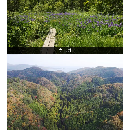
天然記念物「ケヤキ並木」保存管理計画
天然記念物「三宝寺池沼沢植物群落」保全基本計画
東京都指定名勝「等々力渓谷」保全管理計画
VIEW ALL
文化財
森林管理
東京都林内植生モニタリング調査
神奈川県森林現況予備調査
ツシマヤマネコと共生する地域森林管理行動計画
VIEW ALL