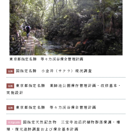
東京都指定名勝 等々力渓谷保全管理計画
国指定名勝 小金井（サクラ）現況調査
名勝
東京都指定名勝 薬師池公園保存管理計画・改修基本・
名勝
実施設計
東京都指定名勝 等々力渓谷保全管理計画
名勝
国指定天然記念物 三宝寺池沼沢植物群落保護・増
天然記念物
殖・復元追跡調査および保全基本計画