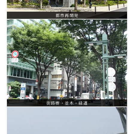
都市再開発
街路樹・並木・緑道
浦安シンボルロード基本・実施設計
立川市根川縁道調査・設計・監理
中杉通りケヤキ並木保護管理計画
VIEW ALL
街路樹・並木・緑道
施設緑化計画・設計