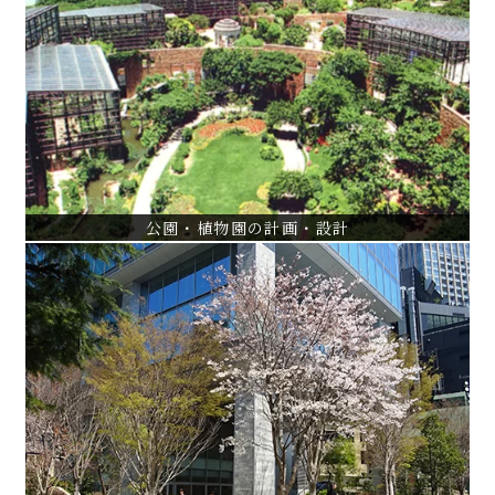
公園・植物園の計画・設計
国営ひたち海浜公園砂丘ガーデン設計・監理
杉並区柏の宮公園基本計画～実施設計
らんの里琉球植栽・展示設計・監理
VIEW ALL
公園・植物園の計画・設計
都市再開発
Tri Seven Roppongiプロジェクト
汐留シティセンター植栽設計・監理
愛宕二丁目(愛宕ヒルズ）外構設計・監理
VIEW ALL