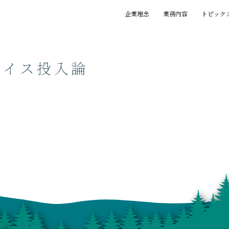
企業理念
業務内容
トピック
基本理念
創業の精神
プロジェクト
賞歴
執筆一覧
バイス投入論