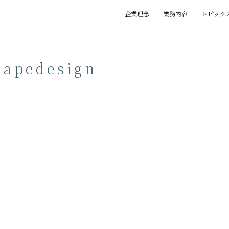
企業理念
業務内容
トピック
基本理念
創業の精神
プロジェクト
賞歴
執筆一覧
capedesign