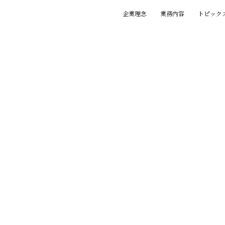
企業理念
業務内容
トピック
基本理念
創業の精神
プロジェクト
賞歴
執筆一覧