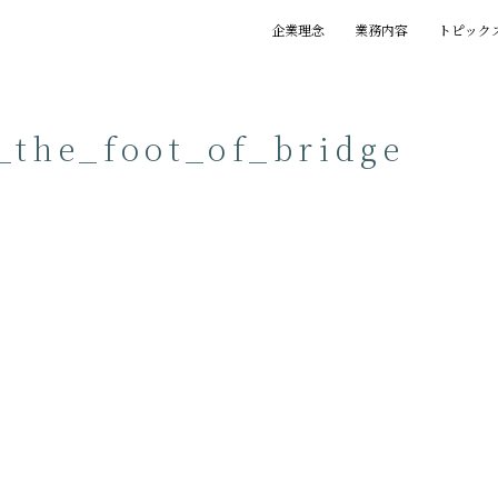
企業理念
業務内容
トピック
基本理念
創業の精神
プロジェクト
賞歴
執筆一覧
_the_foot_of_bridge