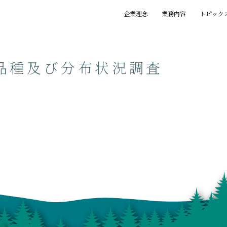
企業理念
業務内容
トピック
基本理念
創業の精神
プロジェクト
賞歴
執筆一覧
品種及び分布状況調査