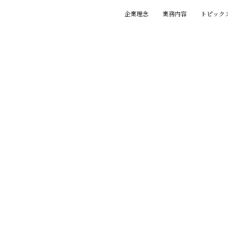
企業理念
業務内容
トピック
基本理念
創業の精神
プロジェクト
賞歴
執筆一覧