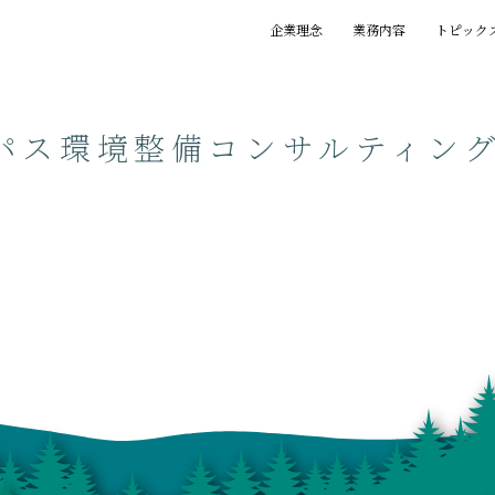
企業理念
業務内容
トピック
基本理念
創業の精神
プロジェクト
賞歴
執筆一覧
パス環境整備コンサルティン