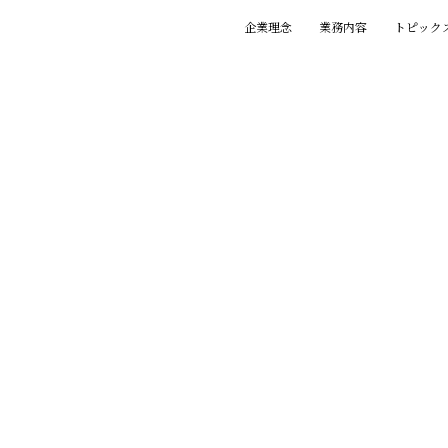
企業理念
業務内容
トピック
基本理念
創業の精神
プロジェクト
賞歴
執筆一覧