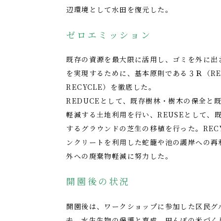
辺環境として水田を復元した。
ゼロエミッション
既存の資源を最大限に活用し、ゴミを外に出
を実現するために、基本原則である３Ｒ（REDUC
RECYCLE）を徹底した。
REDUCEとして、既存樹林・樹木の保全と
軽減する土地利用を行い、REUSEとして、
するグラウンドの芝生の移植を行った。REC
ンクリートを利用した蛇籠や池の護岸への再
外への廃棄物軽減に努力した。
開園後の状況
開園後は、ワークショップに参加した区民グ
去、水生生物の保護と育成、田んぼの米づく