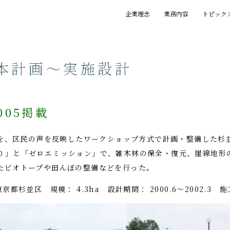
企業理念
業務内容
トピック
基本理念
創業の精神
プロジェクト
賞歴
執筆一覧
本計画～実施設計
05掲載
跡地を、区民の声を反映したワークショップ方式で計画・整備した
り」と「ゼロエミッション」で、雑木林の保全・復元、崖線地形
たビオトープや田んぼの整備などを行った。
並区 規模： 4.3ha 設計期間： 2000.6～2002.3 施工期間