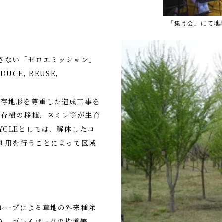
「集う会」にて地
さない「ゼロエミッション」
E, REUSE,
既存地形を尊重した造成工事を
既存樹の移植、スミレ等が生育
YCLEとしては、解体したコ
利用を行うことによって区域
ループによる草地の外来種除
り、プレイパークの指導等