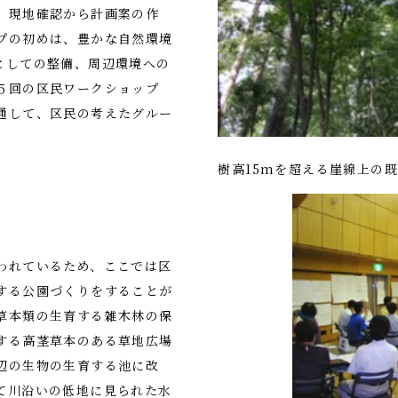
、現地確認から計画案の作
プの初めは、豊かな自然環境
としての整備、周辺環境への
５回の区民ワークショップ
通して、区民の考えたグルー
樹高15mを超える崖線上の
われているため、ここでは区
する公園づくりをすることが
草本類の生育する雑木林の保
する高茎草本のある草地広場
辺の生物の生育する池に改
て川沿いの低地に見られた水