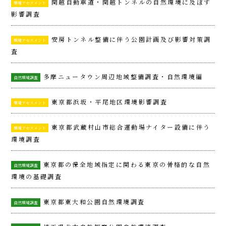
関越自動車道・関越トンネルの自然環境に及ぼす
環境アセスメント
影響調査
安房トンネル整備に伴う公園計画及び影響対策調
環境アセスメント
査
多摩ニュータウン周辺地域整備調査・自然環境編
自然環境調査
東京都浜坂・平尾地区環境影響調査
環境アセスメント
東京都武蔵村山市総合運動場ナイター設備に伴う
環境アセスメント
環境調査
東京都の保全地域指定に関わる東京の骨格的な自然
自然環境調査
環境の基礎調査
東京都東大和公園自然環境調査
自然環境調査