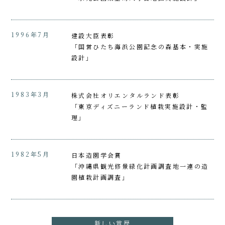
1996年7月
建設大臣表彰
「国営ひたち海浜公園記念の森基本・実施
設計」
1983年3月
株式会社オリエンタルランド表彰
「東京ディズニーランド植栽実施設計・監
理」
1982年5月
日本造園学会賞
「沖縄県観光修景緑化計画調査地一連の造
園植栽計画調査」
新しい賞歴