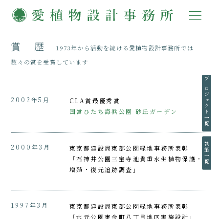
賞 歴
1973年から活動を続ける愛植物設計事務所では
数々の賞を受賞しています
プロジェクト一覧
2002年5月
CLA賞最優秀賞
国営ひたち海浜公園 砂丘ガーデン
執筆一覧
2000年3月
東京都建設局東部公園緑地事務所表彰
「石神井公園三宝寺池貴重水生植物保護・
増殖・復元追跡調査」
1997年3月
東京都建設局東部公園緑地事務所表彰
「水元公園東金町八丁目地区実施設計」