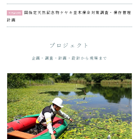
国指定天然記念物ケヤキ並木保全対策調査・保存管理
天然記念物
計画
プロジェクト
企画・調査・計画・設計から現場まで
動植物・自然環境調査
杉並区自然環境調査
那須平成の森生物多様性モニタリング
母島石門一帯自然環境調査
VIEW ALL