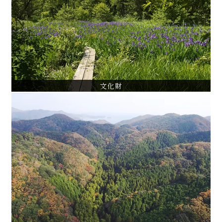
天然記念物「ケヤキ並木」保存管理計画
天然記念物「三宝寺池沼沢植物群落」保全基本計画
東京都指定名勝「等々力渓谷」保全管理計画
VIEW ALL
文化財
森林管理
東京都林内植生モニタリング調査
神奈川県森林現況予備調査
ツシマヤマネコと共生する地域森林管理行動計画
VIEW ALL