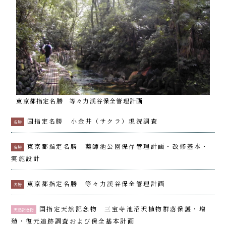
東京都指定名勝 等々力渓谷保全管理計画
国指定名勝 小金井（サクラ）現況調査
名勝
東京都指定名勝 薬師池公園保存管理計画・改修基本・
名勝
実施設計
東京都指定名勝 等々力渓谷保全管理計画
名勝
国指定天然記念物 三宝寺池沼沢植物群落保護・増
天然記念物
殖・復元追跡調査および保全基本計画