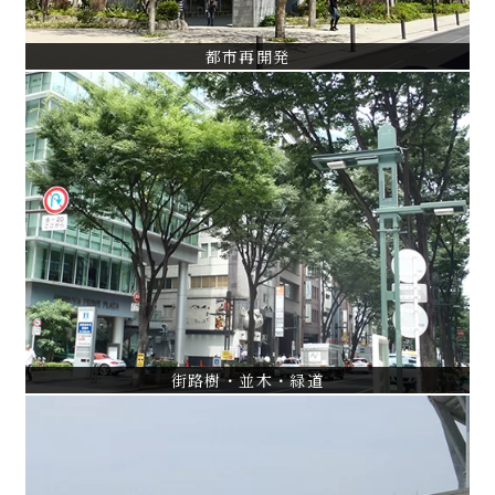
都市再開発
街路樹・並木・緑道
浦安シンボルロード基本・実施設計
立川市根川縁道調査・設計・監理
中杉通りケヤキ並木保護管理計画
VIEW ALL
街路樹・並木・緑道
施設緑化計画・設計