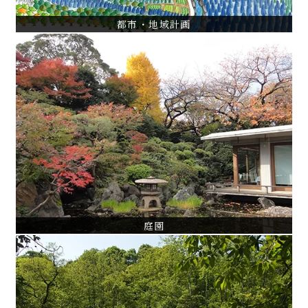
都市・地域計画
庭園
旧秋田藩主佐竹氏別邸（如斯亭）庭園修復設計・監理
港区指定名勝旧岩崎庭園保存管理計画
練馬区牧野記念庭園植生保全管理計画
VIEW ALL
庭園
文化財