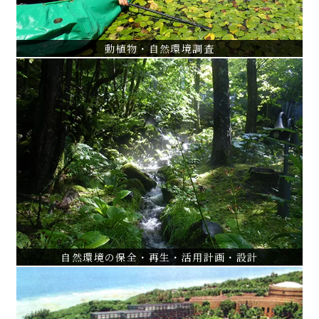
動植物・自然環境調査
自然環境の保全・再生・活用計画・設計
玉川上水及び周辺環境調査・緑地計画
当間高原リゾート高原野生生物園設計
西洋環境赤城自然観察園調査・設計
VIEW ALL
自然環境の保全・再生・活用計画・設計