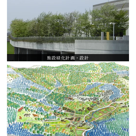
都立松沢病院環境整備計画・設計・管理監修
日本工業大学環境整備コンサルティング
パークシティ浜田山ランドスケープ計画・植栽管理指導
VIEW ALL
施設緑化計画・設計
都市・地域計画
横浜市神奈川区緑の活用調査
山形県飯豊町道の駅物産館周辺土地利用基本構想
ツシマヤマネコと共生する地域社会づくり
VIEW ALL