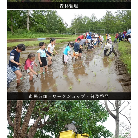
森林管理
市民参加・ワークショップ・普及啓発
水元公園水辺のさと市民参加型育成管理支援
都立公園におけるかいぼり運営
大宮公園桜守ボランティア活動支援
VIEW ALL
市民参加・ワークショップ・普及啓発
緑の管理技術・マニュアル作成
沖縄緑化樹木剪定調査