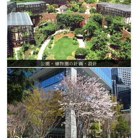
公園・植物園の計画・設計
国営ひたち海浜公園砂丘ガーデン設計・監理
杉並区柏の宮公園基本計画～実施設計
らんの里琉球植栽・展示設計・監理
VIEW ALL
公園・植物園の計画・設計
都市再開発
Tri Seven Roppongiプロジェクト
汐留シティセンター植栽設計・監理
愛宕二丁目(愛宕ヒルズ）外構設計・監理
VIEW ALL