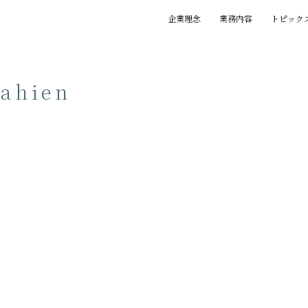
企業理念
業務内容
トピック
基本理念
創業の精神
プロジェクト
賞歴
執筆一覧
ahien