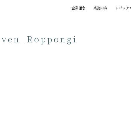
企業理念
業務内容
トピック
基本理念
創業の精神
プロジェクト
賞歴
執筆一覧
even_Roppongi