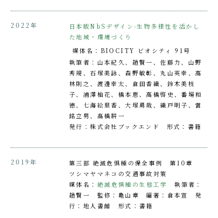
2022年
日本版NbSデザイン-生物多様性を活かし
た地域・環境づくり
媒体名：BIOCITY ビオシティ 91号
執筆者：山本紀久、趙賢一、佐藤力、山野
秀規、石塚美詠、森野敏彰、丸山英幸、高
林則之、渡邊幸太、倉田香織、鈴木美枝
子、浦澤柚花、橋本恵、高橋啓史、番場和
徳、七海絵里香、大塚勇哉、織戸明子、當
銘立男、髙橋耕一
発行：株式会社ブックエンド 形式：書籍
2019年
第三部 絶滅危惧種の保全事例 第10章
ツシマヤマネコの交通事故対策
媒体名：
絶滅危惧種の生態工学
執筆者：
趙賢一 監修：亀山章 編著：倉本宣 発
行：地人書館 形式：書籍