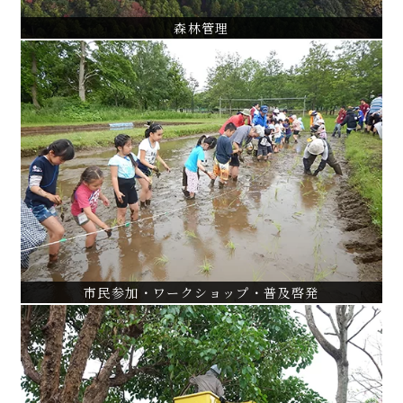
森林管理
市民参加・ワークショップ・普及啓発
水元公園水辺のさと市民参加型育成管理支援
都立公園におけるかいぼり運営
大宮公園桜守ボランティア活動支援
VIEW ALL
市民参加・ワークショップ・普及啓発
緑の管理技術・マニュアル作成