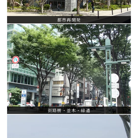
都市再開発
街路樹・並木・緑道
浦安シンボルロード基本・実施設計
立川市根川縁道調査・設計・監理
中杉通りケヤキ並木保護管理計画
VIEW ALL
街路樹・並木・緑道