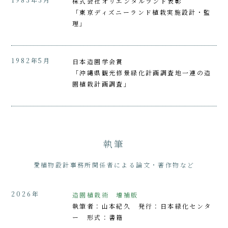
株式会社オリエンタルランド表彰
「東京ディズニーランド植栽実施設計・監
理」
1982年5月
日本造園学会賞
「沖縄県観光修景緑化計画調査地一連の造
園植栽計画調査」
執筆
愛植物設計事務所関係者による論文・著作物など
2026年
造園植栽術 増補版
執筆者：山本紀久 発行：日本緑化センタ
ー 形式：書籍