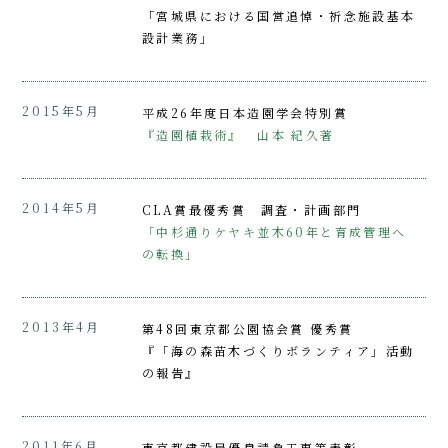
「宮城県における国営追悼・祈念施設基本
設計業務」
2015年5月
平成26年度日本造園学会特別賞
『造園植栽術』 山本 紀久著
2014年5月
CLA賞最優秀賞 調査・計画部門
「中杉通りケヤキ並木60年と育成管理へ
の転換」
2013年4月
第48回東京都公園協会賞 優秀賞
『「海の森苗木づくりボランティア」活動
の報告』
2011年6月
東京都建設局優良請負工事等表彰