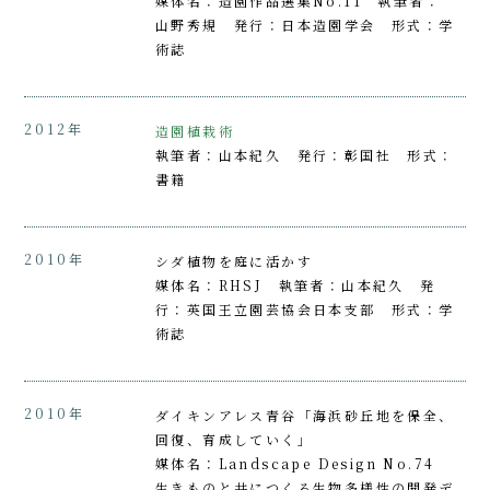
媒体名：造園作品選集No.11 執筆者：
山野秀規 発行：日本造園学会 形式：学
術誌
2012年
造園植栽術
執筆者：山本紀久 発行：彰国社 形式：
書籍
2010年
シダ植物を庭に活かす
媒体名：RHSJ 執筆者：山本紀久 発
行：英国王立園芸協会日本支部 形式：学
術誌
2010年
ダイキンアレス青谷「海浜砂丘地を保全、
回復、育成していく」
媒体名：Landscape Design No.74
生きものと共につくる生物多様性の開発デ