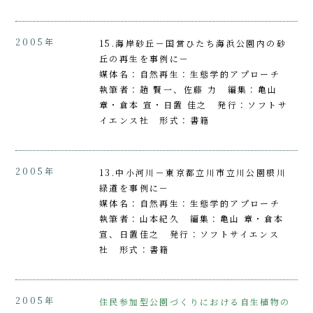
2005年
15.海岸砂丘－国営ひたち海浜公園内の砂
丘の再生を事例に－
媒体名：自然再生：生態学的アプローチ
執筆者：趙 賢一、佐藤 力 編集：亀山
章・倉本 宣・日置 佳之 発行：ソフトサ
イエンス社 形式：書籍
2005年
13.中小河川－東京都立川市立川公園根川
緑道を事例に－
媒体名：自然再生：生態学的アプローチ
執筆者：山本紀久 編集：亀山 章・倉本
宣、日置佳之 発行：ソフトサイエンス
社 形式：書籍
2005年
住民参加型公園づくりにおける自生植物の