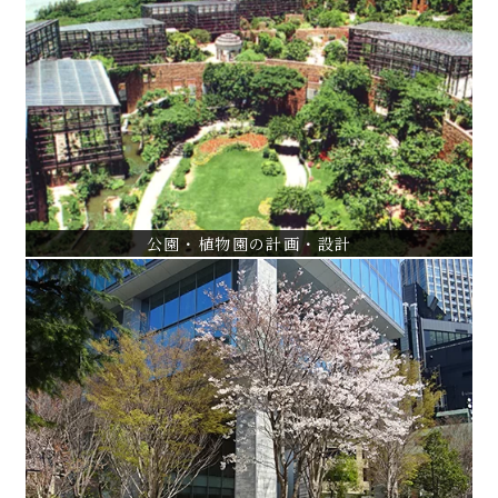
公園・植物園の計画・設計
国営ひたち海浜公園砂丘ガーデン設計・監理
杉並区柏の宮公園基本計画～実施設計
らんの里琉球植栽・展示設計・監理
VIEW ALL
公園・植物園の計画・設計
都市再開発
Tri Seven Roppongiプロジェクト
汐留シティセンター植栽設計・監理
愛宕二丁目(愛宕ヒルズ）外構設計・監理
VIEW ALL