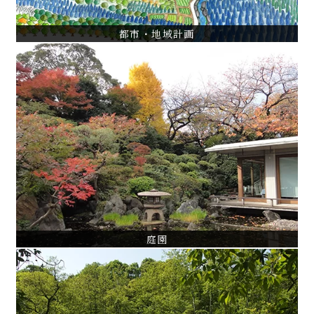
都市・地域計画
庭園
旧秋田藩主佐竹氏別邸（如斯亭）庭園修復設計・監理
港区指定名勝旧岩崎庭園保存管理計画
練馬区牧野記念庭園植生保全管理計画
VIEW ALL
庭園
文化財