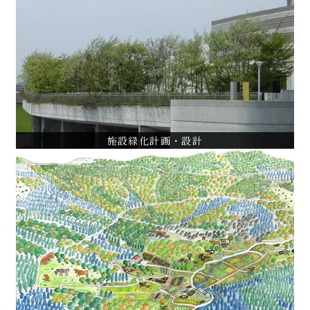
施設緑化計画・設計
都立松沢病院環境整備計画・設計・管理監修
日本工業大学環境整備コンサルティング
パークシティ浜田山ランドスケープ計画・植栽管理指導
VIEW ALL
施設緑化計画・設計
都市・地域計画
横浜市神奈川区緑の活用調査
山形県飯豊町道の駅物産館周辺土地利用基本構想
ツシマヤマネコと共生する地域社会づくり
VIEW ALL