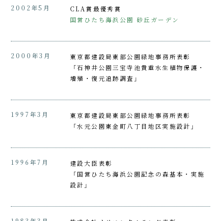
2002年5月
CLA賞最優秀賞
国営ひたち海浜公園 砂丘ガーデン
2000年3月
東京都建設局東部公園緑地事務所表彰
「石神井公園三宝寺池貴重水生植物保護・
増殖・復元追跡調査」
1997年3月
東京都建設局東部公園緑地事務所表彰
「水元公園東金町八丁目地区実施設計」
1996年7月
建設大臣表彰
「国営ひたち海浜公園記念の森基本・実施
設計」
1983年3月