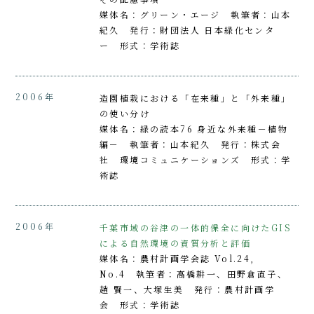
媒体名：グリーン・エージ 執筆者：山本
紀久 発行：財団法人 日本緑化センタ
ー 形式：学術誌
2006年
造園植栽における「在来種」と「外来種」
の使い分け
媒体名：緑の読本76 身近な外来種－植物
編－ 執筆者：山本紀久 発行：株式会
社 環境コミュニケーションズ 形式：学
術誌
2006年
千葉市域の谷津の一体的保全に向けたGIS
による自然環境の資質分析と評価
媒体名：農村計画学会誌 Vol.24,
No.4 執筆者：高橋耕一、田野倉直子、
趙 賢一、大塚生美 発行：農村計画学
会 形式：学術誌