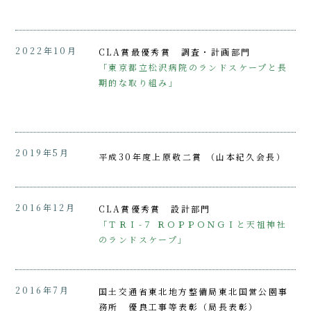
2022年10月
CLA賞最優秀賞 調査・計画部門
「東京都立松沢病院のランドスケープと長
期的な取り組み」
2019年5月
平成30年度上原敬二賞 （山本紀久会長）
2016年12月
CLA賞優秀賞 設計部門
「ＴＲＩ-７ ＲＯＰＰＯＮＧＩと天祖神社
のランドスケープ」
2016年7月
国土交通省東北地方整備局東北国営公園事
務所 優良工事等表彰（局長表彰）