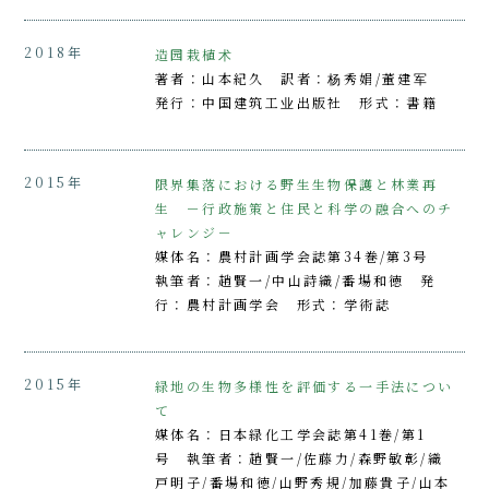
2018年
造园栽植术
著者：山本紀久 訳者：杨秀娟/董建军
発行：中国建筑工业出版社 形式：書籍
2015年
限界集落における野生生物保護と林業再
生 －行政施策と住民と科学の融合へのチ
ャレンジ－
媒体名：農村計画学会誌第34巻/第3号
執筆者：趙賢一/中山詩織/番場和徳 発
行：農村計画学会 形式：学術誌
2015年
緑地の生物多様性を評価する一手法につい
て
媒体名：日本緑化工学会誌第41巻/第1
号 執筆者：趙賢一/佐藤力/森野敏彰/織
戸明子/番場和徳/山野秀規/加藤貴子/山本