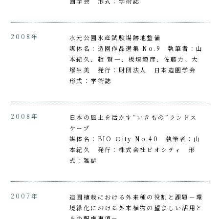
園学会 形式：学術誌
2008年
水元公園水産試験場跡地整備
媒体名：造園作品選集 No.9 執筆者：山
本紀久、趙 賢一、板垣範彦、佐藤力、大
塚生美 発行：財団法人 日本造園学会
形式：学術誌
2008年
日本の風土を活かす“いきもの”ランドス
ケープ
媒体名：BIO Ｃity No.40 執筆者：山
本紀久 発行：株式会社ビオシティ 形
式：雑誌
2007年
造園植栽における外来種の役割と課題－環
境緑化における外来植物の望ましい活用と
その配慮事項－