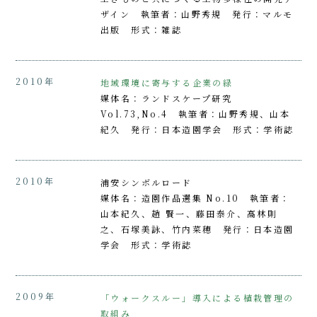
ザイン 執筆者：山野秀規 発行：マルモ
出版 形式：雑誌
2010年
地域環境に寄与する企業の緑
媒体名：ランドスケープ研究
Vol.73,No.4 執筆者：山野秀規、山本
紀久 発行：日本造園学会 形式：学術誌
2010年
浦安シンボルロード
媒体名：造園作品選集 No.10 執筆者：
山本紀久、趙 賢一、藤田泰介、高林則
之、石塚美詠、竹内菜穂 発行：日本造園
学会 形式：学術誌
2009年
「ウォークスルー」導入による植栽管理の
取組み