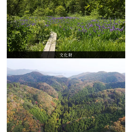
天然記念物「ケヤキ並木」保存管理計画
天然記念物「三宝寺池沼沢植物群落」保全基本計画
東京都指定名勝「等々力渓谷」保全管理計画
VIEW ALL
文化財
森林管理
東京都林内植生モニタリング調査
神奈川県森林現況予備調査
ツシマヤマネコと共生する地域森林管理行動計画
VIEW ALL