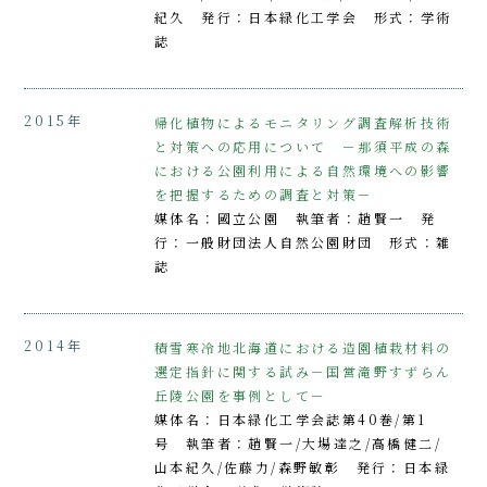
紀久 発行：日本緑化工学会 形式：学術
誌
2015年
帰化植物によるモニタリング調査解析技術
と対策への応用について －那須平成の森
における公園利用による自然環境への影響
を把握するための調査と対策－
媒体名：國立公園 執筆者：趙賢一 発
行：一般財団法人自然公園財団 形式：雑
誌
2014年
積雪寒冷地北海道における造園植栽材料の
選定指針に関する試み－国営滝野すずらん
丘陵公園を事例として－
媒体名：日本緑化工学会誌第40巻/第1
号 執筆者：趙賢一/大場達之/高橋健二/
山本紀久/佐藤力/森野敏彰 発行：日本緑