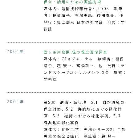
保全・活用のための調整技術
媒体名：造園技術報告書3,2005 執筆
者：福留晴子、石塚美詠、藤田泰介、他
発行：社団法人 日本造園学会 形式：学
術誌
2004年
殿ヶ谷戸庭園 緑の保全回復調査
媒体名：CLAジャーナル 執筆者：福留
晴子、趙 賢一、高橋耕一、他 発行：ラ
ンドスケープコンサルタンツ協会 形式：
学術誌
2004年
第5章 港湾・海浜地 5.1 自然環境の
保全対策、5.2 海浜地における緑化計
画、5.3 港湾における緑化事例、5.3
海浜地の緑化事例
媒体名：地盤工学・実務シリーズ21 自然
環境の保全と緑化 執筆者：趙 賢一