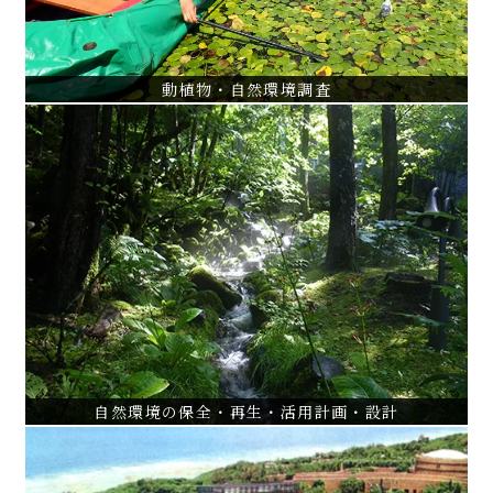
VIEW ALL
動植物・自然環境調査
自然環境の保全・再生・活用計画・設計
玉川上水及び周辺環境調査・緑地計画
当間高原リゾート高原野生生物園設計
西洋環境赤城自然観察園調査・設計
VIEW ALL
自然環境の保全・再生・活用計画・設計