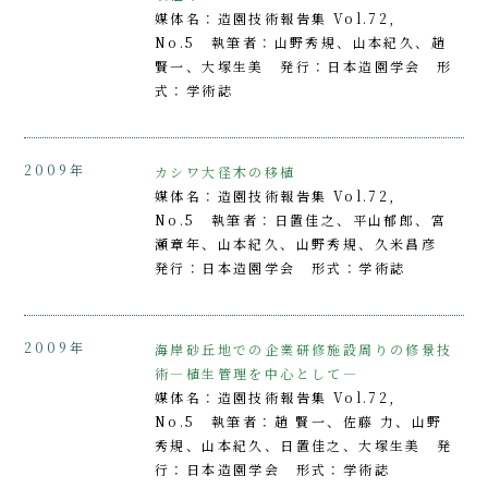
媒体名：造園技術報告集 Vol.72,
No.5 執筆者：山野秀規、山本紀久、趙
賢一、大塚生美 発行：日本造園学会 形
式：学術誌
2009年
カシワ大径木の移植
媒体名：造園技術報告集 Vol.72,
No.5 執筆者：日置佳之、平山郁郎、宮
瀬章年、山本紀久、山野秀規、久米昌彦
発行：日本造園学会 形式：学術誌
2009年
海岸砂丘地での企業研修施設周りの修景技
術―植生管理を中心として―
媒体名：造園技術報告集 Vol.72,
No.5 執筆者：趙 賢一、佐藤 力、山野
秀規、山本紀久、日置佳之、大塚生美 発
行：日本造園学会 形式：学術誌