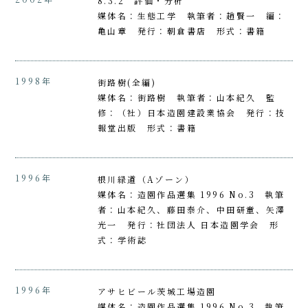
8.3.2 評価・分析
媒体名：生態工学 執筆者：趙賢一 編：
亀山章 発行：朝倉書店 形式：書籍
1998年
街路樹(全編)
媒体名：街路樹 執筆者：山本紀久 監
修：（社）日本造園建設業協会 発行：技
報堂出版 形式：書籍
1996年
根川緑道（Aゾーン）
媒体名：造園作品選集 1996 No.3 執筆
者：山本紀久、藤田泰介、中田研童、矢澤
光一 発行：社団法人 日本造園学会 形
式：学術誌
1996年
アサヒビール茨城工場造園
媒体名：造園作品選集 1996 No.3 執筆