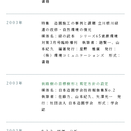
書籍
2003年
特集 造園施工の事例と課題 立川根川緑
道の改修・自然環境の復元
媒体名：緑の読本 シリーズ65資源環境
対策3月号臨時増刊 執筆者：趙賢一、山
本紀久 編著発行：星野 雅廣 発行：
（株）環境コミュニケーションズ 形式：
書籍
2003年
街路樹の目標樹形と剪定方針の設定
媒体名：日本造園学会技術報告集No.2
執筆者：佐藤力、山本紀久、矢澤光一 発
行：社団法人 日本造園学会 形式：学会
誌
2002年