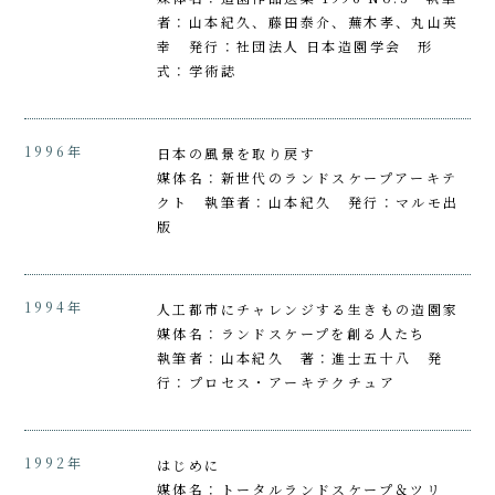
者：山本紀久、藤田泰介、蕪木孝、丸山英
幸 発行：社団法人 日本造園学会 形
式：学術誌
1996年
日本の風景を取り戻す
媒体名：新世代のランドスケープアーキテ
クト 執筆者：山本紀久 発行：マルモ出
版
1994年
人工都市にチャレンジする生きもの造園家
媒体名：ランドスケープを創る人たち
執筆者：山本紀久 著：進士五十八 発
行：プロセス・アーキテクチュア
1992年
はじめに
媒体名：トータルランドスケープ＆ツリ