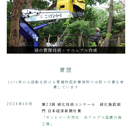
沖縄緑化樹木剪定調査
大本山永平寺伽藍周辺樹木（スギ巨木）維持管理計画
街路樹剪定ハンドブック作成
VIEW ALL
緑の管理技術・マニュアル作成
賞歴
1973年から活動を続ける愛植物設計事務所では数々の賞を受
賞しています
2024年10月
第23回 緑化技術コンクール 緑化施設部
門 日本経済新聞社賞
「サントリー天然水 北アルプス信濃の森
工場」