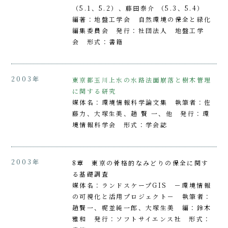
（5.1、5.2）、藤田泰介 （5.3、5.4）
編著：地盤工学会 自然環境の保全と緑化
編集委員会 発行：社団法人 地盤工学
会 形式：書籍
2003年
東京都玉川上水の水路法面崩落と樹木管理
に関する研究
媒体名：環境情報科学論文集 執筆者：佐
藤力、大塚生美、趙 賢 一、他 発行：環
境情報科学会 形式：学会誌
2003年
8章 東京の骨格的なみどりの保全に関す
る基礎調査
媒体名：ランドスケープGIS －環境情報
の可視化と活用プロジェクト－ 執筆者：
趙賢一、梶並純一郎、大塚生美 編：鈴木
雅和 発行：ソフトサイエンス社 形式：