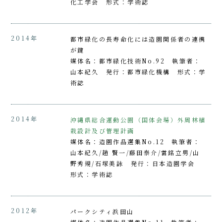
化工学会 形式：学術誌
2014年
都市緑化の長寿命化には造園関係者の連携
が鍵
媒体名：都市緑化技術No.92 執筆者：
山本紀久 発行：都市緑化機構 形式：学
術誌
2014年
沖縄県総合運動公園（国体会場）外周林植
栽設計及び管理計画
媒体名：造園作品選集No.12 執筆者：
山本紀久/趙 賢一/藤田泰介/當銘立男/山
野秀規/石塚美詠 発行：日本造園学会
形式：学術誌
2012年
パークシティ浜田山