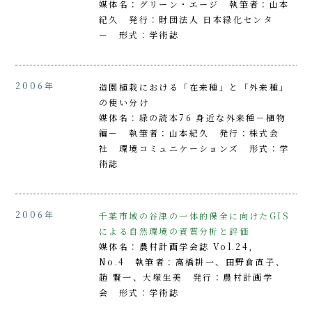
媒体名：グリーン・エージ 執筆者：山本
紀久 発行：財団法人 日本緑化センタ
ー 形式：学術誌
2006年
造園植栽における「在来種」と「外来種」
の使い分け
媒体名：緑の読本76 身近な外来種－植物
編－ 執筆者：山本紀久 発行：株式会
社 環境コミュニケーションズ 形式：学
術誌
2006年
千葉市域の谷津の一体的保全に向けたGIS
による自然環境の資質分析と評価
媒体名：農村計画学会誌 Vol.24,
No.4 執筆者：高橋耕一、田野倉直子、
趙 賢一、大塚生美 発行：農村計画学
会 形式：学術誌