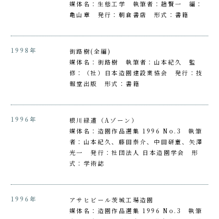
媒体名：生態工学 執筆者：趙賢一 編：
亀山章 発行：朝倉書店 形式：書籍
1998年
街路樹(全編)
媒体名：街路樹 執筆者：山本紀久 監
修：（社）日本造園建設業協会 発行：技
報堂出版 形式：書籍
1996年
根川緑道（Aゾーン）
媒体名：造園作品選集 1996 No.3 執筆
者：山本紀久、藤田泰介、中田研童、矢澤
光一 発行：社団法人 日本造園学会 形
式：学術誌
1996年
アサヒビール茨城工場造園
媒体名：造園作品選集 1996 No.3 執筆