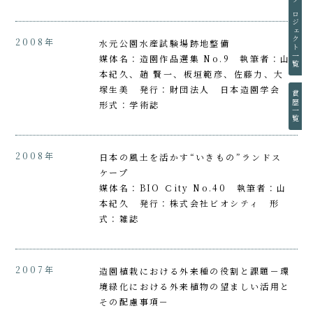
プロジェクト一覧
2008年
水元公園水産試験場跡地整備
媒体名：造園作品選集 No.9 執筆者：山
本紀久、趙 賢一、板垣範彦、佐藤力、大
塚生美 発行：財団法人 日本造園学会
賞歴一覧
形式：学術誌
2008年
日本の風土を活かす“いきもの”ランドス
ケープ
媒体名：BIO Ｃity No.40 執筆者：山
本紀久 発行：株式会社ビオシティ 形
式：雑誌
2007年
造園植栽における外来種の役割と課題－環
境緑化における外来植物の望ましい活用と
その配慮事項－