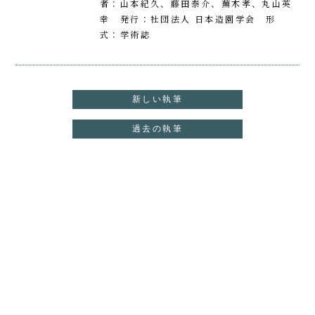
者：山本紀久、藤田泰介、蕪木孝、丸山英
幸 発行：社団法人 日本造園学会 形
式：学術誌
新しい執筆
過去の執筆