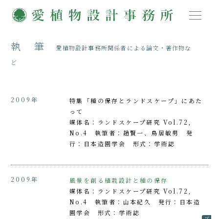
執 筆
愛植物設計事務所関係者による論文・著作物な
ど
2009年
特集「種の保存とランドスケープ」にあた
って
媒体名：ランドスケープ研究 Vol.72,
No.4 執筆者：趙賢一、鳥居敏男 発
行：日本造園学会 形式：学術誌
2009年
風景を創る植栽設計と種の保存
媒体名：ランドスケープ研究 Vol.72,
No.4 執筆者：山本紀久 発行：日本造
園学会 形式：学術誌