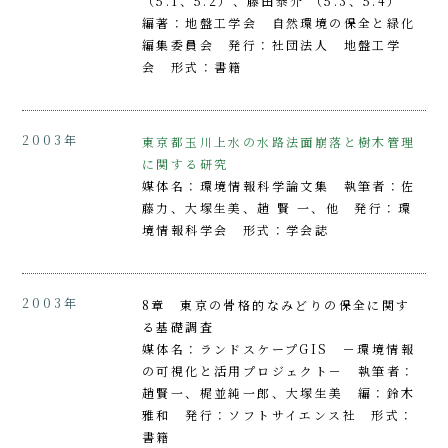
（5.1、5.2）、藤田泰介 （5.3、5.4）
編著：地盤工学会 自然環境の保全と緑化
編集委員会 発行：社団法人 地盤工学
会 形式：書籍
2003年
東京都玉川上水の水路法面崩落と樹木管理
に関する研究
媒体名：環境情報科学論文集 執筆者：佐
藤力、大塚生美、趙 賢 一、他 発行：環
境情報科学会 形式：学会誌
2003年
8章 東京の骨格的なみどりの保全に関す
る基礎調査
媒体名：ランドスケープGIS －環境情報
の可視化と活用プロジェクト－ 執筆者：
趙賢一、梶並純一郎、大塚生美 編：鈴木
雅和 発行：ソフトサイエンス社 形式：
書籍