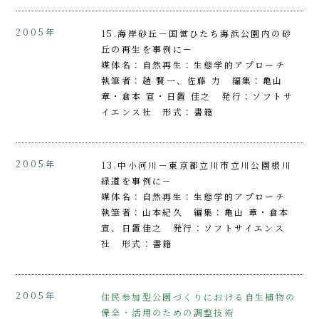
2005年
15.海岸砂丘－国営ひたち海浜公園内の砂
丘の再生を事例に－
媒体名：自然再生：生態学的アプローチ
執筆者：趙 賢一、佐藤 力 編集：亀山
章・倉本 宣・日置 佳之 発行：ソフトサ
イエンス社 形式：書籍
2005年
13.中小河川－東京都立川市立川公園根川
緑道を事例に－
媒体名：自然再生：生態学的アプローチ
執筆者：山本紀久 編集：亀山 章・倉本
宣、日置佳之 発行：ソフトサイエンス
社 形式：書籍
2005年
住民参加型公園づくりにおける自生植物の
保全・活用のための調整技術