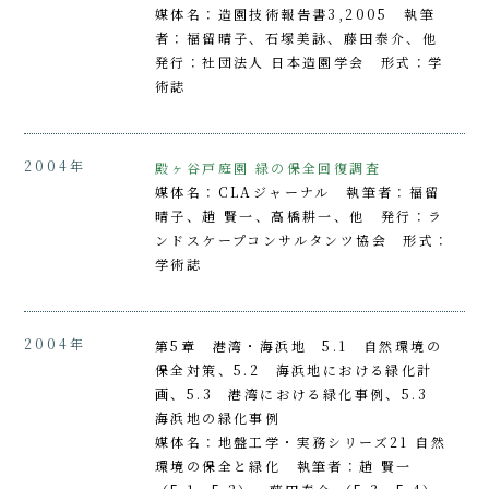
媒体名：造園技術報告書3,2005 執筆
者：福留晴子、石塚美詠、藤田泰介、他
発行：社団法人 日本造園学会 形式：学
術誌
2004年
殿ヶ谷戸庭園 緑の保全回復調査
媒体名：CLAジャーナル 執筆者：福留
晴子、趙 賢一、高橋耕一、他 発行：ラ
ンドスケープコンサルタンツ協会 形式：
学術誌
2004年
第5章 港湾・海浜地 5.1 自然環境の
保全対策、5.2 海浜地における緑化計
画、5.3 港湾における緑化事例、5.3
海浜地の緑化事例
媒体名：地盤工学・実務シリーズ21 自然
環境の保全と緑化 執筆者：趙 賢一