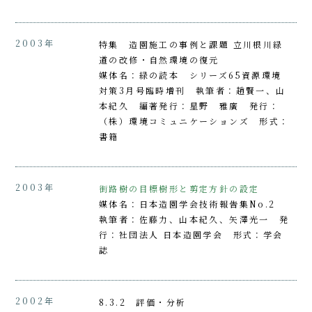
2003年
特集 造園施工の事例と課題 立川根川緑
道の改修・自然環境の復元
媒体名：緑の読本 シリーズ65資源環境
対策3月号臨時増刊 執筆者：趙賢一、山
本紀久 編著発行：星野 雅廣 発行：
（株）環境コミュニケーションズ 形式：
書籍
2003年
街路樹の目標樹形と剪定方針の設定
媒体名：日本造園学会技術報告集No.2
執筆者：佐藤力、山本紀久、矢澤光一 発
行：社団法人 日本造園学会 形式：学会
誌
2002年
8.3.2 評価・分析